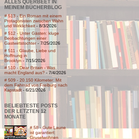
ALLES QUERBEET IN
MEINEM BÜCHERBLOG
# 513 - Ein Roman mit einem
Protagonisten zwischen Wahn
und Wirklichkeit
- 8/3/2026
# 512 - Unter Gästen: kluge
Beobachtungen einer
Gastwirtstochter
- 7/25/2026
# 511 - Glaube, Liebe und
Hoffnung in
Brooklyn
- 7/15/2026
# 510 - Dear Britain - Was
macht England aus?
- 7/4/2026
# 509 - 20.150 Kilometer: Mit
dem Fahrrad von Freiburg nach
Kapstadt
- 6/21/2026
BELIEBTESTE POSTS
DER LETZTEN 12
MONATE
# 58 - Gute Laune
ist garantiert:
Gruselwohnen