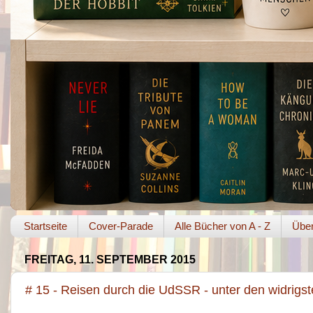
Startseite
Cover-Parade
Alle Bücher von A - Z
Über
FREITAG, 11. SEPTEMBER 2015
# 15 - Reisen durch die UdSSR - unter den widrig