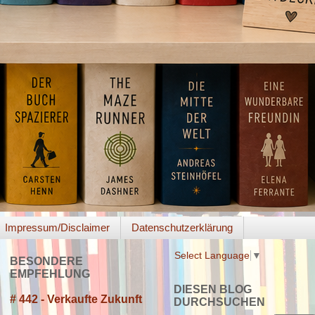
Impressum/Disclaimer
Datenschutzerklärung
Select Language
▼
BESONDERE
EMPFEHLUNG
DIESEN BLOG
# 442 - Verkaufte Zukunft
DURCHSUCHEN