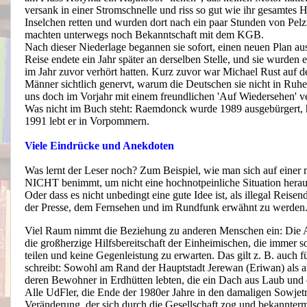
versank in einer Stromschnelle und riss so gut wie ihr gesamtes H
Inselchen retten und wurden dort nach ein paar Stunden von Pel
machten unterwegs noch Bekanntschaft mit dem KGB.
Nach dieser Niederlage begannen sie sofort, einen neuen Plan aus
Reise endete ein Jahr später an derselben Stelle, und sie wurden
im Jahr zuvor verhört hatten. Kurz zuvor war Michael Rust auf 
Männer sichtlich genervt, warum die Deutschen sie nicht in Ru
uns doch im Vorjahr mit einem freundlichen 'Auf Wiedersehen' v
Was nicht im Buch steht: Raemdonck wurde 1989 ausgebürgert, 
1991 lebt er in Vorpommern.
Viele Eindrücke und Anekdoten
Was lernt der Leser noch? Zum Beispiel, wie man sich auf einer
NICHT benimmt, um nicht eine hochnotpeinliche Situation hera
Oder dass es nicht unbedingt eine gute Idee ist, als illegal Rei
der Presse, dem Fernsehen und im Rundfunk erwähnt zu werden
Viel Raum nimmt die Beziehung zu anderen Menschen ein: Die Ang
die großherzige Hilfsbereitschaft der Einheimischen, die immer s
teilen und keine Gegenleistung zu erwarten. Das gilt z. B. auch
schreibt: Sowohl am Rand der Hauptstadt Jerewan (Eriwan) als a
deren Bewohner in Erdhütten lebten, die ein Dach aus Laub und
Alle UdFler, die Ende der 1980er Jahre in den damaligen Sowjet
Veränderung, der sich durch die Gesellschaft zog und bekannter