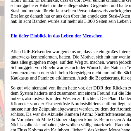
Motiv hinzu: Er bemerkte, dass es dort zwar etliche christliche
schmuggelte er Bibeln in die entlegendsten Gegenden und hatte 
Stasi und musste für ein Jahr seinen Personalausweis zurückgeben
Erst lange danach hat er aus den über ihn angelegten Stasi-Akt
hat: In acht Bänden wurde auf mehr als 3.000 Seiten sein Leben 
Ein tiefer Einblick in das Leben der Menschen
Allen UdF-Reisenden war gemeinsam, dass sie ein großes Interes
unterwegs kennenlernten, hatten. Die Motive, sich mit nur wenig
dass alles gutgehen möge, auf den Weg zu machen, waren jedoch
Schmuggeln von Bibeln war es auch der Wunsch, die Natur in "e
kennenzulernen oder sich beim Bergsteigen nicht nur auf die Sä
Kaukasus und Pamir zu erklimmen. Auch die Begeisterung für opp
So gut wie niemand von ihnen hatte vor, der DDR den Rücken 
dem System haderte und zusammen mit einem Freund auf die Idee
nutzen, also ostwärts in den Westen zu flüchten. Der Plan: Da de
Kilometer von der Eismeerküste Nordostsibiriens entfernt liegt, s
musste nur der Zeitpunkt abgewartet werden, zu dem der Atomeisbr
schloss. Da war die Aktuelle Kamera [Anm.: Nachrichtensendung 
ihr Vorhaben ab Mitte Oktober klappen könnte. Beim ersten Anla
Nichts sollte sie aufhalten, sie wollten völlig autark sein. Raem
am Fluss Kolyma ein Kajütboot "liehen", das keinen Motor hatte.