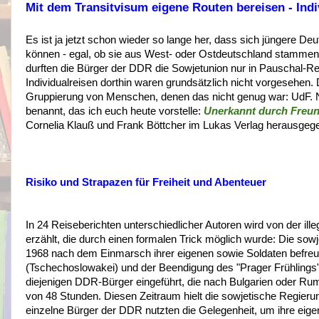
Mit dem Transitvisum eigene Routen bereisen - Ind
Es ist ja jetzt schon wieder so lange her, dass sich jüngere De
können - egal, ob sie aus West- oder Ostdeutschland stamme
durften die Bürger der DDR die Sowjetunion nur in Pauschal-
Individualreisen dorthin waren grundsätzlich nicht vorgesehen.
Gruppierung von Menschen, denen das nicht genug war: UdF. 
benannt, das ich euch heute vorstelle:
Unerkannt durch Freu
Cornelia Klauß und Frank Böttcher im Lukas Verlag herausgeg
Risiko und Strapazen für Freiheit und Abenteuer
In 24 Reiseberichten unterschiedlicher Autoren wird von der illeg
erzählt, die durch einen formalen Trick möglich wurde: Die sow
1968 nach dem Einmarsch ihrer eigenen sowie Soldaten befreun
(Tschechoslowakei)
und der Beendigung des "Prager Frühlings"
diejenigen DDR-Bürger eingeführt, die nach Bulgarien oder Rumä
von 48 Stunden. Diesen Zeitraum hielt die sowjetische Regier
einzelne Bürger der DDR nutzten die Gelegenheit, um ihre eigen