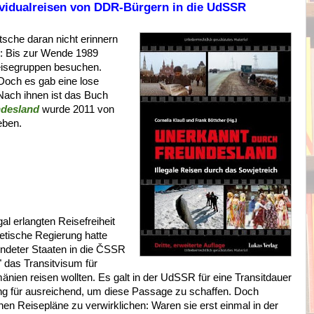
ividualreisen von DDR-Bürgern in die UdSSR
utsche daran nicht erinnern
n: Bis zur Wende 1989
Reisegruppen besuchen.
 Doch es gab eine lose
Nach ihnen ist das Buch
ndesland
wurde 2011 von
eben.
al erlangten Reisefreiheit
jetische Regierung hatte
deter Staaten in die
ČSSR
 das Transitvisum für
nien reisen wollten. Es galt in der UdSSR für eine Transitdauer
ung für ausreichend, um diese Passage zu schaffen. Doch
en Reisepläne zu verwirklichen: Waren sie erst einmal in der