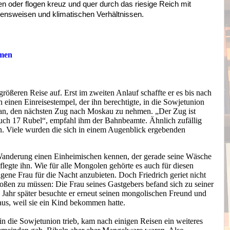
en oder flogen kreuz und quer durch das riesige Reich mit
bensweisen und klimatischen Verhältnissen.
umen
größeren Reise auf. Erst im zweiten Anlauf schaffte er es bis nach
 einen Einreisestempel, der ihn berechtigte, in die Sowjetunion
ontan, den nächsten Zug nach Moskau zu nehmen. „Der Zug ist
auch 17 Rubel“, empfahl ihm der Bahnbeamte. Ähnlich zufällig
sen. Viele wurden die sich in einem Augenblick ergebenden
r Wanderung einen Einheimischen kennen, der gerade seine Wäsche
pflegte ihn. Wie für alle Mongolen gehörte es auch für diesen
igene Frau für die Nacht anzubieten. Doch Friedrich geriet nicht
oßen zu müssen: Die Frau seines Gastgebers befand sich zu seiner
Jahr später besuchte er erneut seinen mongolischen Freund und
us, weil sie ein Kind bekommen hatte.
in die Sowjetunion trieb, kam nach einigen Reisen ein weiteres