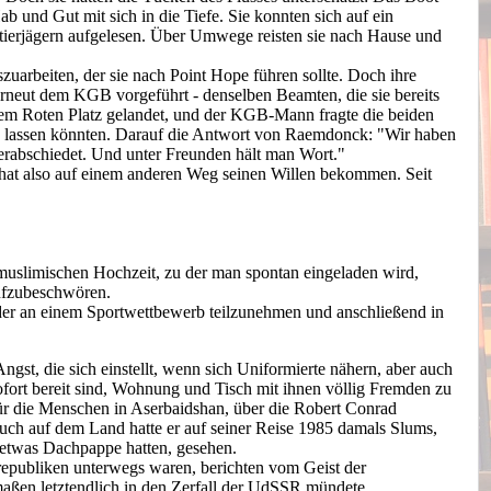
ab und Gut mit sich in die Tiefe. Sie konnten sich auf ein
ztierjägern aufgelesen. Über Umwege reisten sie nach Hause und
zuarbeiten, der sie nach Point Hope führen sollte. Doch ihre
 erneut dem KGB vorgeführt - denselben Beamten, die sie bereits
dem Roten Platz gelandet, und der KGB-Mann fragte die beiden
he lassen könnten. Darauf die Antwort von Raemdonck: "Wir haben
erabschiedet. Und unter Freunden hält man Wort."
hat also auf einem anderen Weg seinen Willen bekommen. Seit
 muslimischen Hochzeit, zu der man spontan eingeladen wird,
ufzubeschwören.
sender an einem Sportwettbewerb teilzunehmen und anschließend in
.
st, die sich einstellt, wenn sich Uniformierte nähern, aber auch
ofort bereit sind, Wohnung und Tisch mit ihnen völlig Fremden zu
 für die Menschen in Aserbaidshan, über die Robert Conrad
uch auf dem Land hatte er auf seiner Reise 1985 damals Slums,
 etwas Dachpappe hatten, gesehen.
republiken unterwegs waren, berichten vom Geist der
maßen letztendlich in den Zerfall der UdSSR mündete.