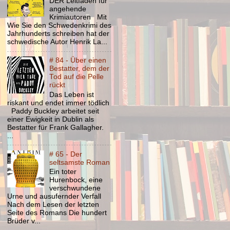
DER Leitfaden für
angehende
Krimiautoren Mit
Wie Sie den Schwedenkrimi des
Jahrhunderts schreiben hat der
schwedische Autor Henrik La...
# 84 - Über einen
Bestatter, dem der
Tod auf die Pelle
rückt
Das Leben ist
riskant und endet immer tödlich
Paddy Buckley arbeitet seit
einer Ewigkeit in Dublin als
Bestatter für Frank Gallagher.
...
# 65 - Der
seltsamste Roman
Ein toter
Hurenbock, eine
verschwundene
Urne und ausufernder Verfall
Nach dem Lesen der letzten
Seite des Romans Die hundert
Brüder v...