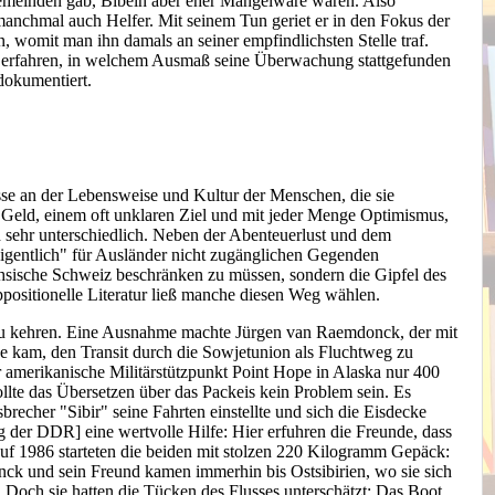
 Gemeinden gab, Bibeln aber eher Mangelware waren. Also
manchmal auch Helfer. Mit seinem Tun geriet er in den Fokus der
, womit man ihn damals an seiner empfindlichsten Stelle traf.
en erfahren, in welchem Ausmaß seine Überwachung stattgefunden
dokumentiert.
se an der Lebensweise und Kultur der Menschen, die sie
 Geld, einem oft unklaren Ziel
und mit jeder Menge Optimismus,
 sehr unterschiedlich. Neben der Abenteuerlust und dem
igentlich" für Ausländer nicht zugänglichen Gegenden
chsische Schweiz beschränken zu müssen, sondern die Gipfel des
ositionelle Literatur ließ manche diesen Weg wählen.
zu kehren. Eine Ausnahme machte Jürgen van Raemdonck, der mit
 kam, den Transit durch die Sowjetunion als Fluchtweg zu
r amerikanische Militärstützpunkt Point Hope in Alaska nur 400
ollte das Übersetzen über das Packeis kein Problem sein. Es
echer "Sibir" seine Fahrten einstellte und sich die Eisdecke
der DDR] eine wertvolle Hilfe: Hier erfuhren die Freunde, dass
uf 1986 starteten die beiden mit stolzen 220 Kilogramm Gepäck:
donck und sein Freund kamen immerhin bis Ostsibirien, wo sie sich
 Doch sie hatten die Tücken des Flusses unterschätzt: Das Boot