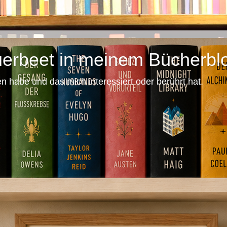
querbeet in meinem Bücherbl
n habe und das mich interessiert oder berührt hat.