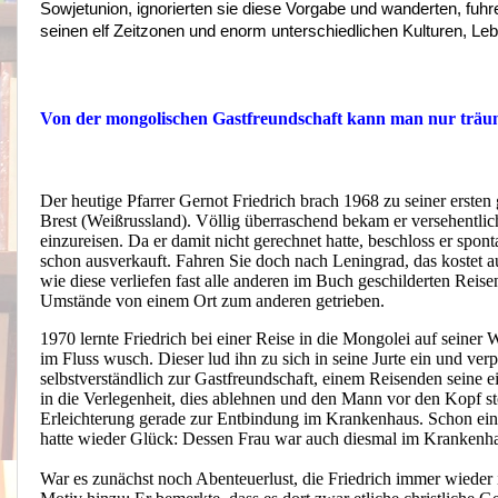
Sowjetunion, ignorierten sie diese Vorgabe und wanderten, fuhr
seinen elf Zeitzonen und enorm unterschiedlichen Kulturen, Le
Von der mongolischen Gastfreundschaft kann man nur trä
Der heutige Pfarrer Gernot Friedrich brach 1968 zu seiner ersten 
Brest (Weißrussland). Völlig überraschend bekam er versehentlich
einzureisen. Da er damit nicht gerechnet hatte, beschloss er sp
schon ausverkauft. Fahren Sie doch nach Leningrad, das kostet 
wie diese verliefen fast alle anderen im Buch geschilderten Rei
Umstände von einem Ort zum anderen getrieben.
1970 lernte Friedrich bei einer Reise in die Mongolei auf seine
im Fluss wusch. Dieser lud ihn zu sich in seine Jurte ein und ver
selbstverständlich zur Gastfreundschaft, einem Reisenden seine e
in die Verlegenheit, dies ablehnen und den Mann vor den Kopf st
Erleichterung gerade zur Entbindung im Krankenhaus. Schon ein 
hatte wieder Glück: Dessen Frau war auch diesmal im Krankenha
War es zunächst noch Abenteuerlust, die Friedrich immer wieder 